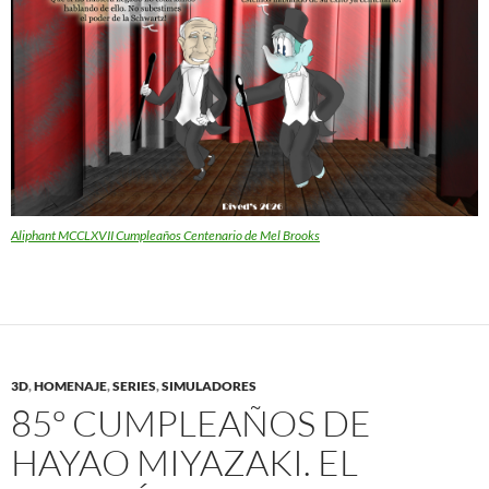
Aliphant MCCLXVII Cumpleaños Centenario de Mel Brooks
3D
,
HOMENAJE
,
SERIES
,
SIMULADORES
85º CUMPLEAÑOS DE
HAYAO MIYAZAKI. EL