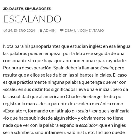
3D
,
DALETH
,
SIMULADORES
ESCALANDO
24. ENERO 2024
ADMIN
DEJA UN COMENTARIO
Nota para hispanoparlantes que estudian inglés: en esa lengua
las palabras pueden empezar por la letra ese seguida de una
consonante sin que haya que anteponer una e para ayudarle.
Por pura desesperación, Spain debería llamarse
Espain
, pero
resulta que a ellos se les da bien las silbantes iniciales. El caso
es que prácticamente ninguna palabra que tenga que ver con
«scale» en sus distintos significados lleva una e inicial, pero da
la casualidad que al americano Charles Seeberger le dio por
registrar la marca de su patente de escalera mecánica como
«Escalator», formando un latinajo
e-+scala+-tor
que significaría
«lo que hace subir desde algún sitio» y obviamente no tiene
nada que ver con la palabra española
escalador
, que en inglés
sería «climber», «mountaineer», «alpinist», etc. Incluso puede