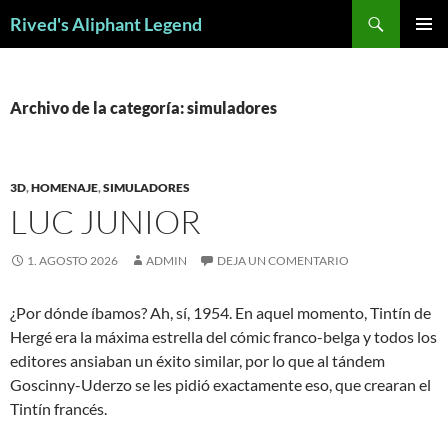
Saltar
Buscar
Rived's Aliphant Legend
al
MENÚ
contenido
PRINCI
Archivo de la categoría: simuladores
3D
,
HOMENAJE
,
SIMULADORES
LUC JUNIOR
1. AGOSTO 2026
ADMIN
DEJA UN COMENTARIO
¿Por dónde íbamos? Ah, sí, 1954. En aquel momento, Tintín de
Hergé era la máxima estrella del cómic franco-belga y todos los
editores ansiaban un éxito similar, por lo que al tándem
Goscinny-Uderzo se les pidió exactamente eso, que crearan el
Tintín francés.