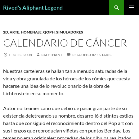
Saltar
Buscar
Rived's Aliphant Legend
al
MENÚ
contenido
PRINCI
2D
,
ARTE
,
HOMENAJE
,
QOPH
,
SIMULADORES
CALENDARIO DE CÁNCER
1. JULIO 2008
DALETHANT
DEJA UN COMENTARIO
N
uestras carteleras se hallan tan a menudo saturadas de la
vida y obra granulada de los héroes de los cómics que cuesta
hacerse una idea de lo revolucionario de la obra de
Lichtenstein en su momento.
Autor norteamericano que debió de pasar gran parte de su
existencia deletreando su nombre, desarrolló distintos estilos
hasta que consiguió el reconocimiento dentro del Pop art con
sus lienzos que reproducían viñetas con puntos Benday. Los
temas no eran originales; procedían de los dibujos realizados