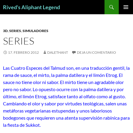
Saltar
Buscar
Rived's Aliphant Legend
al
MENÚ
contenido
PRINCI
3D
,
SERIES
,
SIMULADORES
SERIES
17. FEBRERO 2012
DALETHANT
DEJA UN COMENTARIO
L
as Cuatro Especes del Talmud son, en una traducción gentil, la
rama de sauce, el mirto, la palma datilera y el limón Etrog. El
sauce no tiene olor ni sabor. El mirto tiene un agradable olor
pero no sabor. Lo opuesto ocurre con la palma datilera y por
último, el limón Etrog, satisface tanto al olfato como al gusto.
Cambiando el olor y sabor por virtudes teológicas, salen unas
metáforas vegetarianas estupendas y unos laboriosos
bodegones que requieren una atenta supervisión rabínica para
la fiesta de Sukkot.