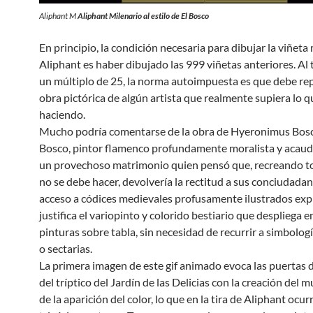
Aliphant M
Aliphant Milenario al estilo de El Bosco
En principio, la condición necesaria para dibujar la viñeta
Aliphant es haber dibujado las 999 viñetas anteriores. Al 
un múltiplo de 25, la norma autoimpuesta es que debe rep
obra pictórica de algún artista que realmente supiera lo 
haciendo.
Mucho podría comentarse de la obra de Hyeronimus Bosch,
Bosco, pintor flamenco profundamente moralista y acaud
un provechoso matrimonio quien pensó que, recreando t
no se debe hacer, devolvería la rectitud a sus conciudadano
acceso a códices medievales profusamente ilustrados expl
justifica el variopinto y colorido bestiario que despliega e
pinturas sobre tabla, sin necesidad de recurrir a simbolog
o sectarias.
La primera imagen de este gif animado evoca las puertas
del tríptico del Jardín de las Delicias con la creación del
de la aparición del color, lo que en la tira de Aliphant ocurr