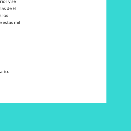
rior y se
nas de El
s los
e estas mil
ario.