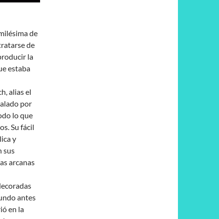
 milésima de
tratarse de
roducir la
que estaba
 alias el
alado por
odo lo que
s. Su fácil
ica y
n sus
ías arcanas
 decoradas
 mundo antes
ió en la