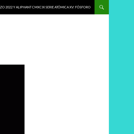
O 2022 Y ALIPHANT CMXCIX SERIE ATÓMICA XV: FÓSFORO