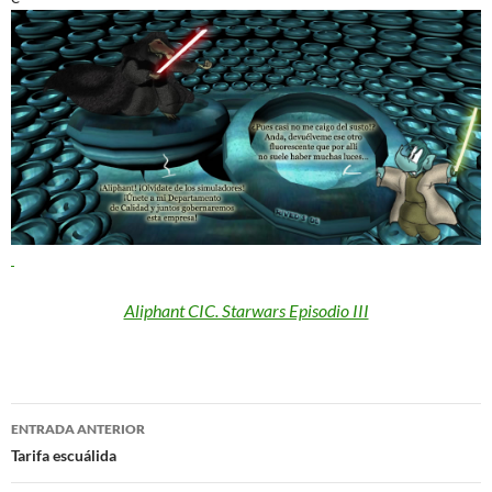
Aliphant CIC. Starwars Episodio III
Navegación
ENTRADA ANTERIOR
de
Tarifa escuálida