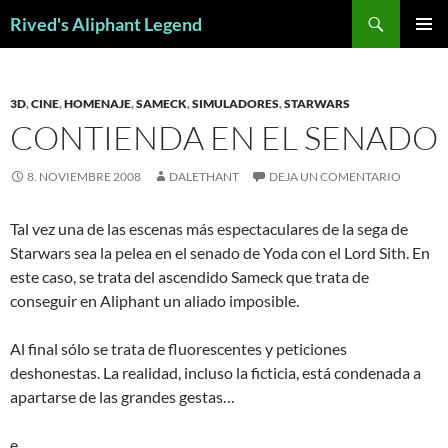
Saltar
Buscar
Rived's Aliphant Legend
al
MENÚ
contenido
PRINCI
3D
,
CINE
,
HOMENAJE
,
SAMECK
,
SIMULADORES
,
STARWARS
CONTIENDA EN EL SENADO
8. NOVIEMBRE 2008
DALETHANT
DEJA UN COMENTARIO
Tal vez una de las escenas más espectaculares de la sega de
Starwars sea la pelea en el senado de Yoda con el Lord Sith. En
este caso, se trata del ascendido Sameck que trata de
conseguir en Aliphant un aliado imposible.
Al final sólo se trata de fluorescentes y peticiones
deshonestas. La realidad, incluso la ficticia, está condenada a
apartarse de las grandes gestas…
e