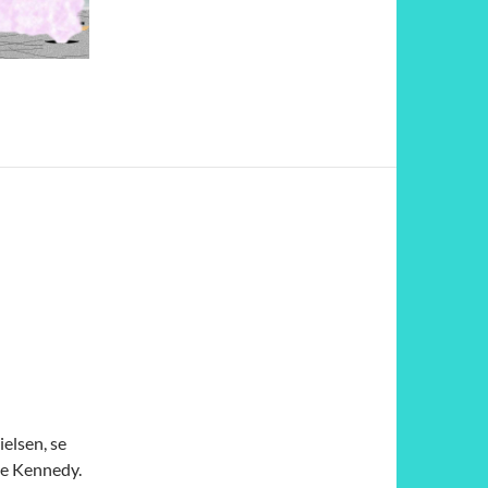
N
ielsen, se
ge Kennedy.