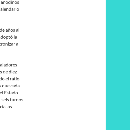
s anodinos
calendario
de años al
 adoptó la
cronizar a
bajadores
s de diez
do el ratio
es que cada
el Estado.
n seis turnos
cía las