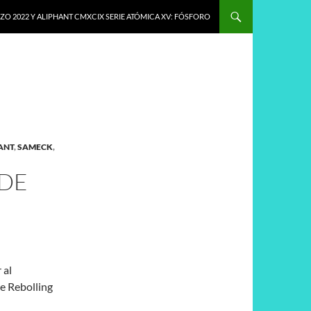
O 2022 Y ALIPHANT CMXCIX SERIE ATÓMICA XV: FÓSFORO
ANT
,
SAMECK
,
 DE
 al
e Rebolling