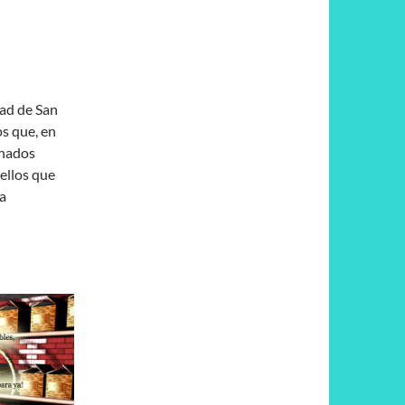
dad de San
os que, en
inados
ellos que
a