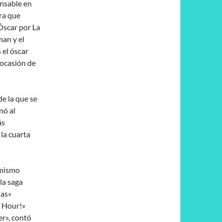
ensable en
ra que
Óscar por La
an y el
 el óscar
 ocasión de
e la que se
nó al
ás
 la cuarta
 mismo
la saga
das»
o Hour!»
er», contó