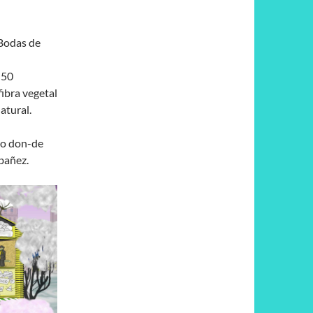
Bodas de
 50
fibra vegetal
atural.
go don-de
Ibañez.