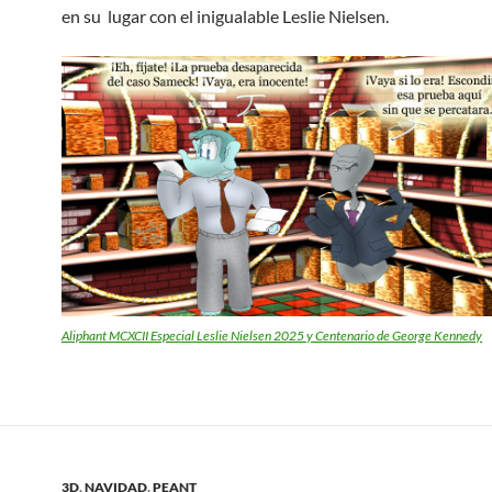
en su lugar con el inigualable Leslie Nielsen.
Aliphant MCXCII Especial Leslie Nielsen 2025 y Centenario de George Kennedy
3D
,
NAVIDAD
,
PEANT