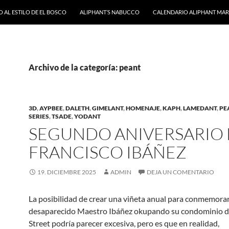
 AL ESTILO DE EL BOSCO
ALIPHANT’S NABUCCO
CALENDARIO ALIPHANT MARZ
Archivo de la categoría: peant
3D
,
AYPBEE
,
DALETH
,
GIMELANT
,
HOMENAJE
,
KAPH
,
LAMEDANT
,
PE
SERIES
,
TSADE
,
YODANT
SEGUNDO ANIVERSARIO
FRANCISCO IBÁÑEZ
19. DICIEMBRE 2025
ADMIN
DEJA UN COMENTARIO
La posibilidad de crear una viñeta anual para conmemorar
desaparecido Maestro Ibáñez okupando su condominio d
Street podría parecer excesiva, pero es que en realidad,