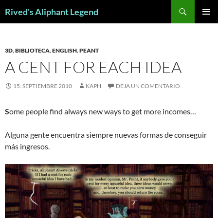
Saltar
Buscar
Rived's Aliphant Legend
al
MENÚ
contenido
PRINCI
3D
,
BIBLIOTECA
,
ENGLISH
,
PEANT
A CENT FOR EACH IDEA
15. SEPTIEMBRE 2010
KAPH
DEJA UN COMENTARIO
S
ome people find always new ways to get more incomes…
Alguna gente encuentra siempre nuevas formas de conseguir
más ingresos.