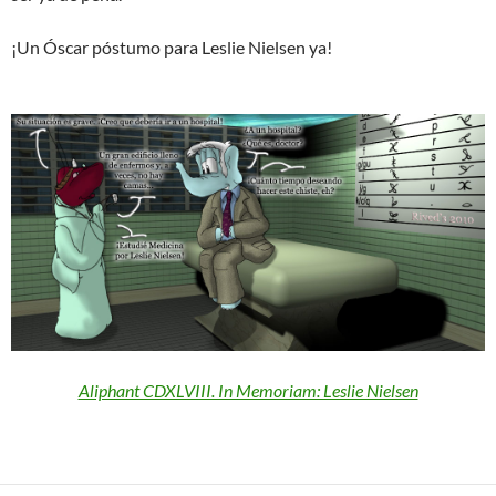
¡Un Óscar póstumo para Leslie Nielsen ya!
Aliphant CDXLVIII. In Memoriam: Leslie Nielsen