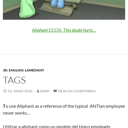
Aliphant CCCIII. This doubt hurts…
3D
,
ENGLISH
,
LAMEDANT
TAGS
14. JUNIO 2010
KAPH
DEJA UN COMENTARIO
T
o use Aliphant as a reference of the typical ANTian employee
never works…
Utilizar a aliphant como un modelo del típico empleado