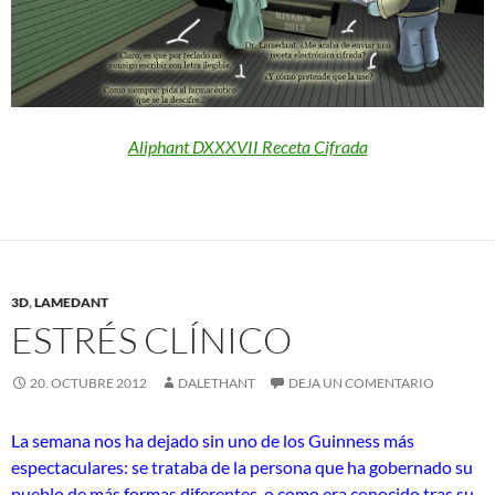
Aliphant DXXXVII Receta Cifrada
3D
,
LAMEDANT
ESTRÉS CLÍNICO
20. OCTUBRE 2012
DALETHANT
DEJA UN COMENTARIO
La semana nos ha dejado sin uno de los Guinness más
espectaculares: se trataba de la persona que ha gobernado su
pueblo de más formas diferentes, o como era conocido tras su