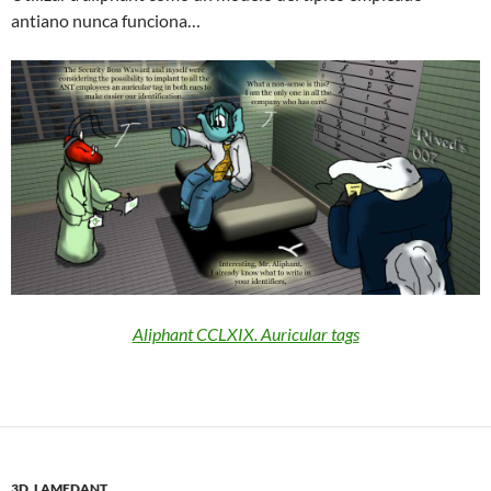
antiano nunca funciona…
Aliphant CCLXIX. Auricular tags
3D
,
LAMEDANT