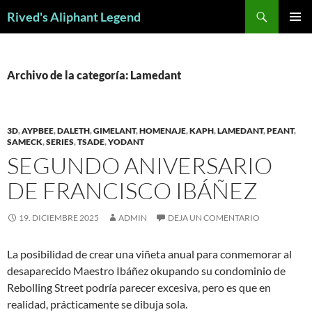
Saltar
Buscar
Rived's Aliphant Legend
al
MENÚ
contenido
PRINCI
Archivo de la categoría: Lamedant
3D
,
AYPBEE
,
DALETH
,
GIMELANT
,
HOMENAJE
,
KAPH
,
LAMEDANT
,
PEANT
,
SAMECK
,
SERIES
,
TSADE
,
YODANT
SEGUNDO ANIVERSARIO
DE FRANCISCO IBÁÑEZ
19. DICIEMBRE 2025
ADMIN
DEJA UN COMENTARIO
La posibilidad de crear una viñeta anual para conmemorar al
desaparecido Maestro Ibáñez okupando su condominio de
Rebolling Street podría parecer excesiva, pero es que en
realidad, prácticamente se dibuja sola.