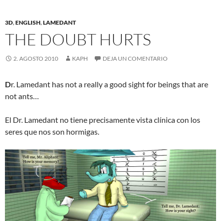
3D
,
ENGLISH
,
LAMEDANT
THE DOUBT HURTS
2. AGOSTO 2010
KAPH
DEJA UN COMENTARIO
D
r. Lamedant has not a really a good sight for beings that are
not ants…
El Dr. Lamedant no tiene precisamente vista clínica con los
seres que nos son hormigas.