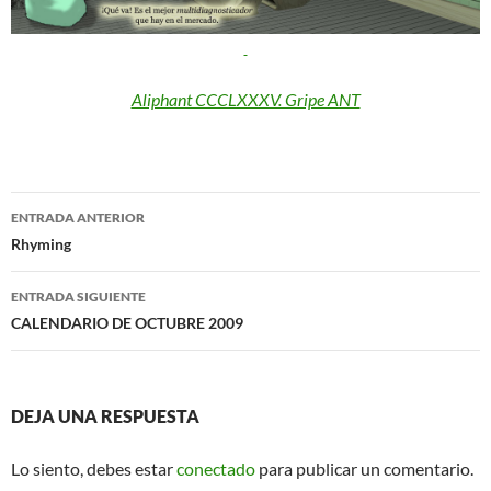
Aliphant CCCLXXXV. Gripe ANT
Navegación
ENTRADA ANTERIOR
de
Rhyming
entradas
ENTRADA SIGUIENTE
CALENDARIO DE OCTUBRE 2009
DEJA UNA RESPUESTA
Lo siento, debes estar
conectado
para publicar un comentario.