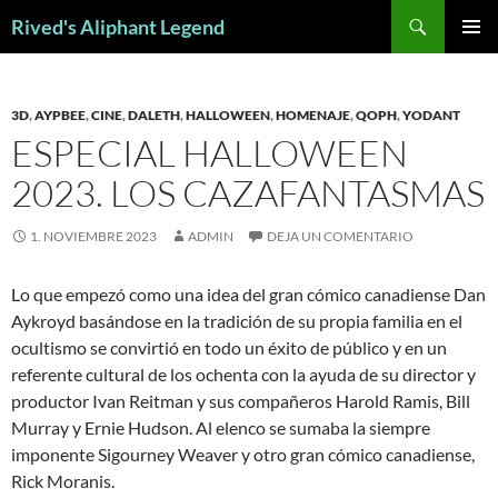
Saltar
Buscar
Rived's Aliphant Legend
al
MENÚ
contenido
PRINCI
3D
,
AYPBEE
,
CINE
,
DALETH
,
HALLOWEEN
,
HOMENAJE
,
QOPH
,
YODANT
ESPECIAL HALLOWEEN
2023. LOS CAZAFANTASMAS
1. NOVIEMBRE 2023
ADMIN
DEJA UN COMENTARIO
Lo que empezó como una idea del gran cómico canadiense Dan
Aykroyd basándose en la tradición de su propia familia en el
ocultismo se convirtió en todo un éxito de público y en un
referente cultural de los ochenta con la ayuda de su director y
productor Ivan Reitman y sus compañeros Harold Ramis, Bill
Murray y Ernie Hudson. Al elenco se sumaba la siempre
imponente Sigourney Weaver y otro gran cómico canadiense,
Rick Moranis.