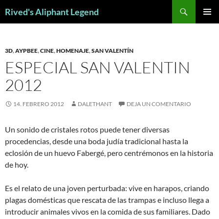
Saltar
Buscar
Rived's Aliphant Legend
al
MENÚ
contenido
PRINCI
3D
,
AYPBEE
,
CINE
,
HOMENAJE
,
SAN VALENTÍN
ESPECIAL SAN VALENTIN
2012
14. FEBRERO 2012
DALETHANT
DEJA UN COMENTARIO
Un sonido de cristales rotos puede tener diversas
procedencias, desde una boda judía tradicional hasta la
eclosión de un huevo Fabergé, pero centrémonos en la historia
de hoy.
Es el relato de una joven perturbada: vive en harapos, criando
plagas domésticas que rescata de las trampas e incluso llega a
introducir animales vivos en la comida de sus familiares. Dado