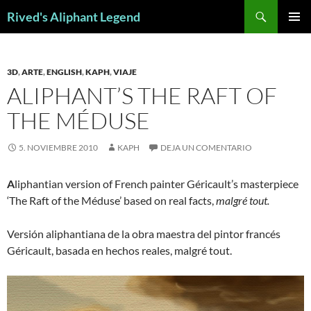
Saltar
Buscar
Rived's Aliphant Legend
al
MENÚ
contenido
PRINCI
3D
,
ARTE
,
ENGLISH
,
KAPH
,
VIAJE
ALIPHANT’S THE RAFT OF
THE MÉDUSE
5. NOVIEMBRE 2010
KAPH
DEJA UN COMENTARIO
A
liphantian version of French painter Géricault’s masterpiece
‘The Raft of the Méduse’ based on real facts,
malgré tout.
Versión aliphantiana de la obra maestra del pintor francés
Géricault, basada en hechos reales, malgré tout.