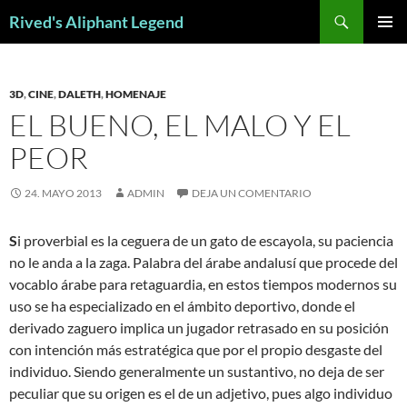
Saltar
Buscar
Rived's Aliphant Legend
al
MENÚ
contenido
PRINCI
3D
,
CINE
,
DALETH
,
HOMENAJE
EL BUENO, EL MALO Y EL
PEOR
24. MAYO 2013
ADMIN
DEJA UN COMENTARIO
S
i proverbial es la ceguera de un gato de escayola, su paciencia
no le anda a la zaga. Palabra del árabe andalusí que procede del
vocablo árabe para retaguardia, en estos tiempos modernos su
uso se ha especializado en el ámbito deportivo, donde el
derivado zaguero implica un jugador retrasado en su posición
con intención más estratégica que por el propio desgaste del
individuo. Siendo generalmente un sustantivo, no deja de ser
peculiar que su origen es el de un adjetivo, pues algo individuo