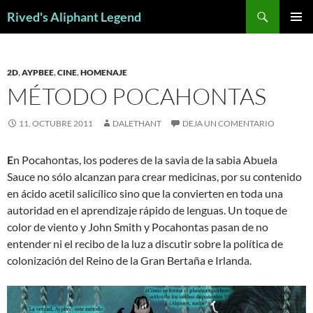
Saltar
Buscar
Rived's Aliphant Legend
al
MENÚ
contenido
PRINCI
2D
,
AYPBEE
,
CINE
,
HOMENAJE
MÉTODO POCAHONTAS
11. OCTUBRE 2011
DALETHANT
DEJA UN COMENTARIO
E
n Pocahontas, los poderes de la savia de la sabia Abuela
Sauce no sólo alcanzan para crear medicinas, por su contenido
en ácido acetil salicílico sino que la convierten en toda una
autoridad en el aprendizaje rápido de lenguas. Un toque de
color de viento y John Smith y Pocahontas pasan de no
entender ni el recibo de la luz a discutir sobre la política de
colonización del Reino de la Gran Bertaña e Irlanda.