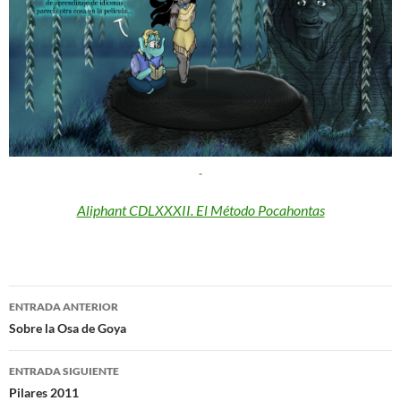
Aliphant CDLXXXII. El Método Pocahontas
Navegación
ENTRADA ANTERIOR
de
Sobre la Osa de Goya
entradas
ENTRADA SIGUIENTE
Pilares 2011