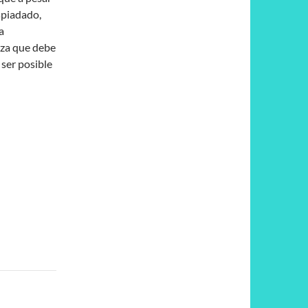
espiadado,
a
eza que debe
ser posible