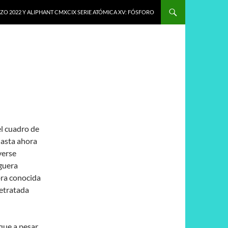
O 2022 Y ALIPHANT CMXCIX SERIE ATÓMICA XV: FÓSFORO
el cuadro de
hasta ahora
verse
guera
bra conocida
retratada
que a pesar