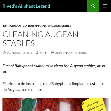
Saltar
Buscar
Rived's Aliphant Legend
al
MENÚ
contenido
PRINCI
12TRABAJOS
,
3D
,
BABYPHANT
,
ENGLISH
,
SERIES
CLEANING AUGEAN
STABLES
10. FEBRERO 2011
KAPH
DEJA UN COMENTARIO
First of Babyphant’s labours: lo clean the Augean stables, or so-
so.
El primero de los trabajos de Babyphant: limpiar los establos
de Augias, más o menos…