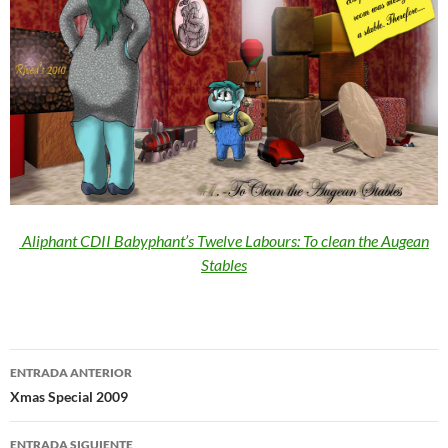
Aliphant CDII Babyphant’s Twelve Labours: To clean the Augean
Stables
Navegación
ENTRADA ANTERIOR
de
Xmas Special 2009
entradas
ENTRADA SIGUIENTE