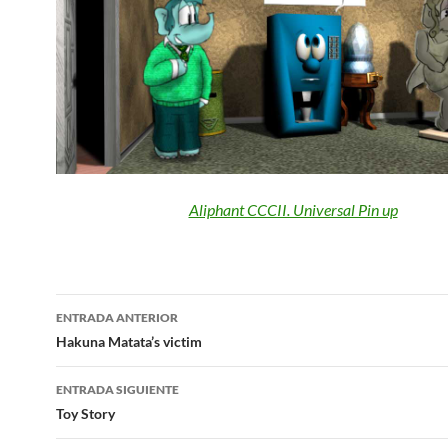
Aliphant CCCII. Universal Pin up
Navegación
ENTRADA ANTERIOR
de
Hakuna Matata’s victim
entradas
ENTRADA SIGUIENTE
Toy Story