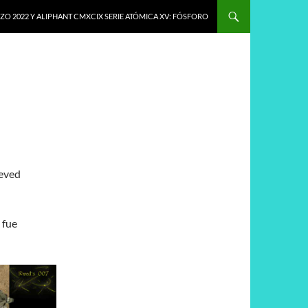
O 2022 Y ALIPHANT CMXCIX SERIE ATÓMICA XV: FÓSFORO
ieved
 fue