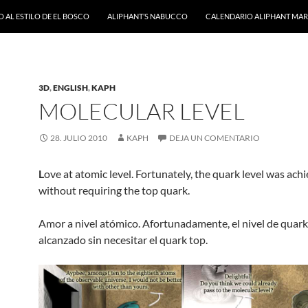
 AL ESTILO DE EL BOSCO
ALIPHANT’S NABUCCO
CALENDARIO ALIPHANT MARZ
3D
,
ENGLISH
,
KAPH
MOLECULAR LEVEL
28. JULIO 2010
KAPH
DEJA UN COMENTARIO
L
ove at atomic level. Fortunately, the quark level was ach
without requiring the top quark.
Amor a nivel atómico. Afortunadamente, el nivel de quark
alcanzado sin necesitar el quark top.