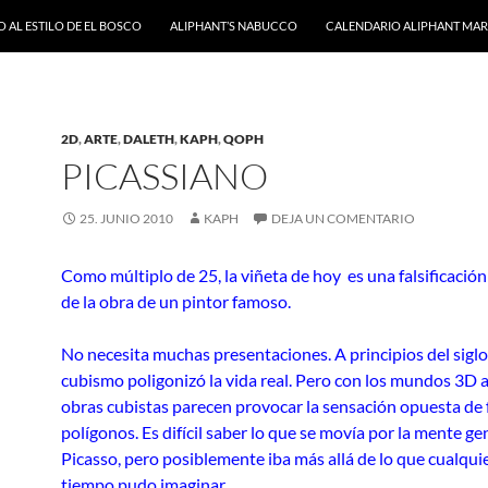
 AL ESTILO DE EL BOSCO
ALIPHANT’S NABUCCO
CALENDARIO ALIPHANT MARZ
2D
,
ARTE
,
DALETH
,
KAPH
,
QOPH
PICASSIANO
25. JUNIO 2010
KAPH
DEJA UN COMENTARIO
C
omo
múltiplo de 25
, la viñeta de hoy
es una falsificación
de la obra de un pintor famoso.
No necesita muchas presentaciones. A principios del siglo
cubismo poligonizó la vida real. Pero con los mundos 3D a
obras cubistas parecen provocar la sensación opuesta de 
polígonos. Es difícil saber lo que se movía por la mente ge
Picasso, pero posiblemente iba más allá de lo que cualqui
tiempo pudo imaginar.