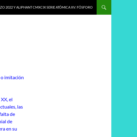
O 2022 Y ALIPHANT CMXCIX SERIE ATÓMICA XV: FÓSFORO
 o imitación
 XX, el
ctuales, las
falta de
nial de
era en su