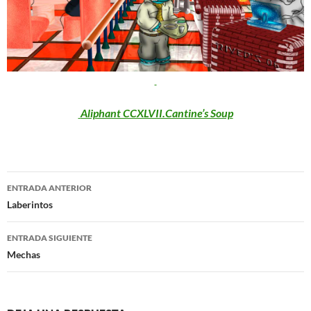
Aliphant CCXLVII.Cantine’s Soup
Navegación
ENTRADA ANTERIOR
de
Laberintos
entradas
ENTRADA SIGUIENTE
Mechas