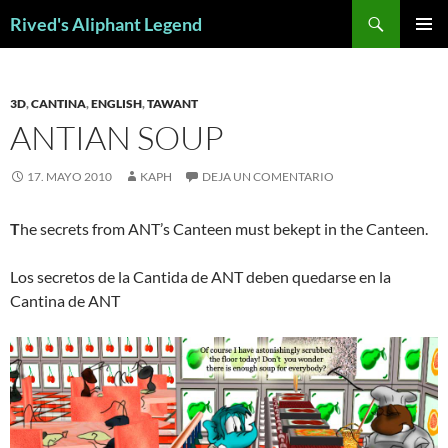
Saltar
Buscar
Rived's Aliphant Legend
al
MENÚ
contenido
PRINCI
3D
,
CANTINA
,
ENGLISH
,
TAWANT
ANTIAN SOUP
17. MAYO 2010
KAPH
DEJA UN COMENTARIO
T
he secrets from ANT’s Canteen must bekept in the Canteen.
Los secretos de la Cantida de ANT deben quedarse en la
Cantina de ANT