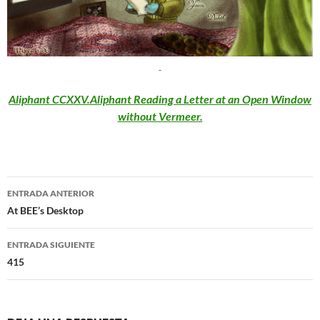
Aliphant CCXXV.Aliphant Reading a Letter at an Open Window
without Vermeer.
Navegación
ENTRADA ANTERIOR
de
At BEE’s Desktop
entradas
ENTRADA SIGUIENTE
415