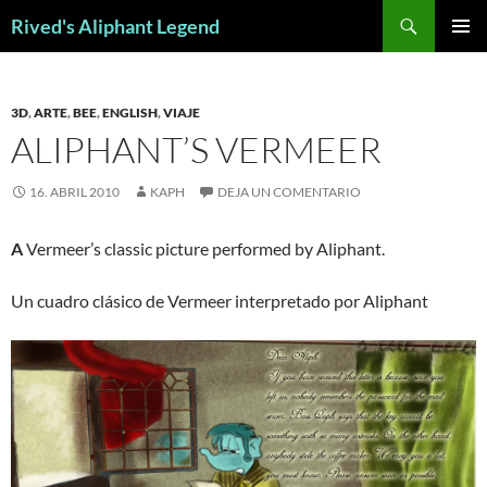
Saltar
Buscar
Rived's Aliphant Legend
al
MENÚ
contenido
PRINCI
3D
,
ARTE
,
BEE
,
ENGLISH
,
VIAJE
ALIPHANT’S VERMEER
16. ABRIL 2010
KAPH
DEJA UN COMENTARIO
A
Vermeer’s classic picture performed by Aliphant.
Un cuadro clásico de Vermeer interpretado por Aliphant