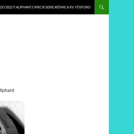
O 2022 Y ALIPHANT CMXCIX SERIE ATÓMICA XV: FÓSFORO
Aliphant