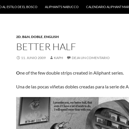
 AL ESTILO DE EL BOSCO
ALIPHANT’S NABUCCO
CALENDARIO ALIPHANT MARZ
2D
,
B&N
,
DOBLE
,
ENGLISH
BETTER HALF
11. JUNIO 2009
KAPH
DEJA UN COMENTARIO
O
ne of the few double strips created in Aliphant series.
Una de las pocas viñetas dobles creadas para la serie de 