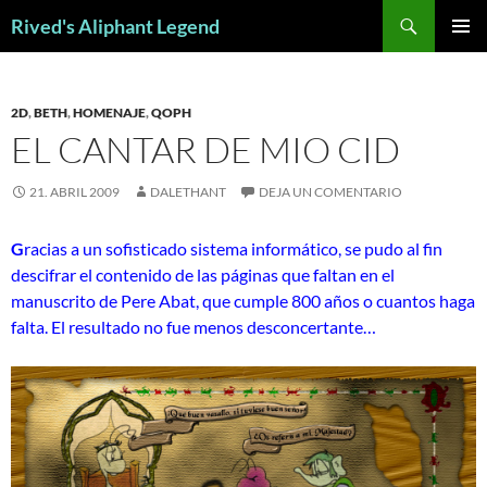
Saltar
Buscar
Rived's Aliphant Legend
al
MENÚ
contenido
PRINCI
2D
,
BETH
,
HOMENAJE
,
QOPH
EL CANTAR DE MIO CID
21. ABRIL 2009
DALETHANT
DEJA UN COMENTARIO
G
racias a un sofisticado sistema informático, se pudo al fin
descifrar el contenido de las páginas que faltan en el
manuscrito de Pere Abat, que cumple 800 años o cuantos haga
falta. El resultado no fue menos desconcertante…