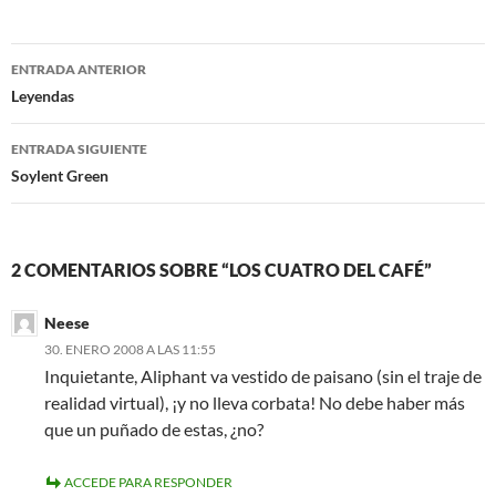
Navegación
ENTRADA ANTERIOR
de
Leyendas
entradas
ENTRADA SIGUIENTE
Soylent Green
2 COMENTARIOS SOBRE “LOS CUATRO DEL CAFÉ”
Neese
30. ENERO 2008 A LAS 11:55
Inquietante, Aliphant va vestido de paisano (sin el traje de
realidad virtual), ¡y no lleva corbata! No debe haber más
que un puñado de estas, ¿no?
ACCEDE PARA RESPONDER