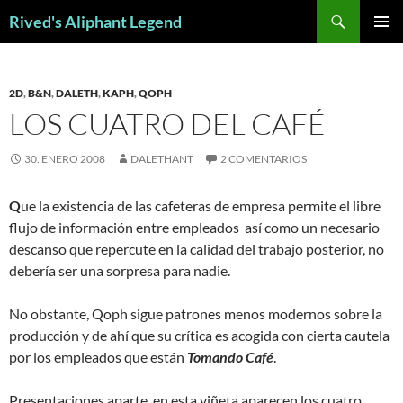
Saltar
Buscar
Rived's Aliphant Legend
al
MENÚ
contenido
PRINCI
2D
,
B&N
,
DALETH
,
KAPH
,
QOPH
LOS CUATRO DEL CAFÉ
30. ENERO 2008
DALETHANT
2 COMENTARIOS
Q
ue la existencia de las cafeteras de empresa permite el libre
flujo de información entre empleados así como un necesario
descanso que repercute en la calidad del trabajo posterior, no
debería ser una sorpresa para nadie.
No obstante, Qoph sigue patrones menos modernos sobre la
producción y de ahí que su crítica es acogida con cierta cautela
por los empleados que están
Tomando Café
.
Presentaciones aparte, en esta viñeta aparecen los cuatro