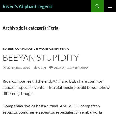
Saltar
Buscar
Rived's Aliphant Legend
al
MENÚ
contenido
PRINCI
Archivo de la categoría: Feria
3D
,
BEE
,
CORPORATIVISMO
,
ENGLISH
,
FERIA
BEEYAN STUPIDITY
25. ENERO 2010
KAPH
DEJA UN COMENTARIO
R
ival companies till the end, ANT and BEE share common
spaces in special events. The relationship could be somehow
different, though.
Compañías rivales hasta el final, ANT y BEE comparten
espacios comunes en eventos especiales. Sin embargo, la