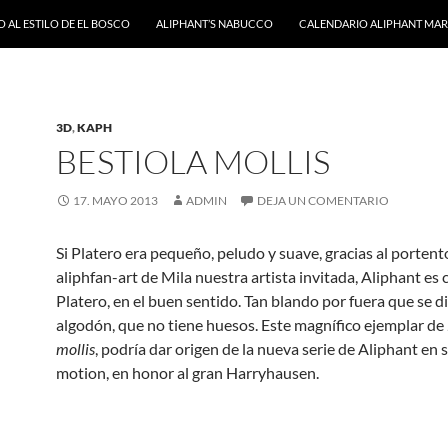
 AL ESTILO DE EL BOSCO
ALIPHANT’S NABUCCO
CALENDARIO ALIPHANT MARZ
3D
,
KAPH
BESTIOLA MOLLIS
17. MAYO 2013
ADMIN
DEJA UN COMENTARIO
Si Platero era pequeño, peludo y suave, gracias al porten
aliphfan-art de Mila nuestra artista invitada, Aliphant es
Platero, en el buen sentido. Tan blando por fuera que se d
algodón, que no tiene huesos. Este magnífico ejemplar de
mollis
, podría dar origen de la nueva serie de Aliphant en 
motion, en honor al gran Harryhausen.