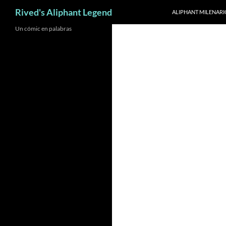
Buscar
Rived's Aliphant Legend
ALIPHANT MILENARIO
Saltar
Un cómic en palabras
al
contenido