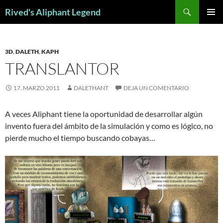
Saltar
Buscar
Rived's Aliphant Legend
al
MENÚ
contenido
PRINCI
3D
,
DALETH
,
KAPH
TRANSLANTOR
17. MARZO 2011
DALETHANT
DEJA UN COMENTARIO
A veces Aliphant tiene la oportunidad de desarrollar algún
invento fuera del ámbito de la simulación y como es lógico, no
pierde mucho el tiempo buscando cobayas…