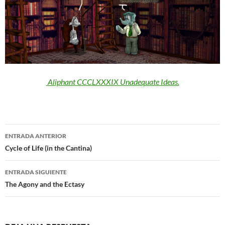
Aliphant CCCLXXXIX Unadequate Ideas.
Navegación
ENTRADA ANTERIOR
de
Cycle of Life (in the Cantina)
entradas
ENTRADA SIGUIENTE
The Agony and the Ectasy