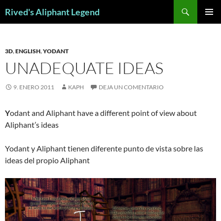
Saltar
Buscar
Rived's Aliphant Legend
al
MENÚ
contenido
PRINCI
3D
,
ENGLISH
,
YODANT
UNADEQUATE IDEAS
9. ENERO 2011
KAPH
DEJA UN COMENTARIO
Y
odant and Aliphant have a different point of view about
Aliphant’s ideas
Yodant y Aliphant tienen diferente punto de vista sobre las
ideas del propio Aliphant