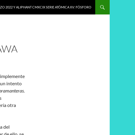
O 2022 Y ALIPHANT CMXCIX SERIE ATÓMICA XV: FÓSFORO
AWA
 simplemente
 un intento
pramanteras.
s
ría otra
a del
r de ello, se