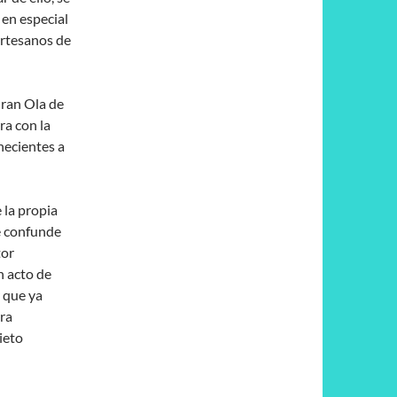
 en especial
artesanos de
Gran Ola de
ra con la
necientes a
 la propia
e confunde
tor
n acto de
 que ya
ora
ieto