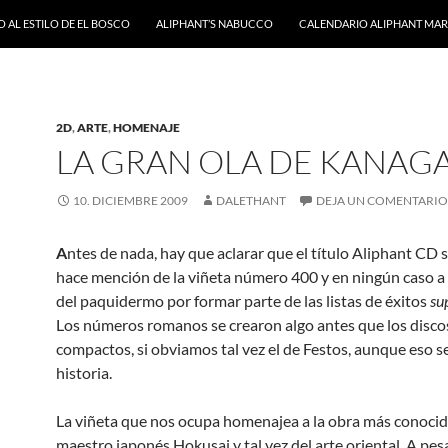
 AL ESTILO DE EL BOSCO
ALIPHANT’S NABUCCO
CALENDARIO ALIPHANT MARZ
2D
,
ARTE
,
HOMENAJE
LA GRAN OLA DE KANAG
10. DICIEMBRE 2009
DALETHANT
DEJA UN COMENTARIO
A
ntes de nada, hay que aclarar que el título Aliphant CD
hace mención de la viñeta número 400 y en ningún caso a
del paquidermo por formar parte de las listas de éxitos
su
Los números romanos se crearon algo antes que los disco
compactos, si obviamos tal vez el de Festos, aunque eso se
historia.
La viñeta que nos ocupa homenajea a la obra más conocid
maestro japonés Hokusai y tal vez del arte oriental. A pesa