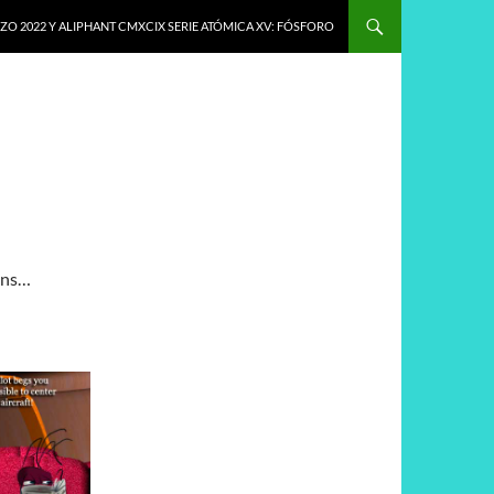
O 2022 Y ALIPHANT CMXCIX SERIE ATÓMICA XV: FÓSFORO
ons…