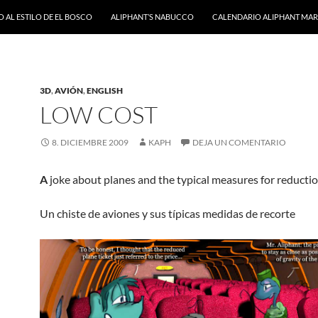
 AL ESTILO DE EL BOSCO
ALIPHANT’S NABUCCO
CALENDARIO ALIPHANT MARZ
3D
,
AVIÓN
,
ENGLISH
LOW COST
8. DICIEMBRE 2009
KAPH
DEJA UN COMENTARIO
A
joke about planes and the typical measures for reducti
Un chiste de aviones y sus típicas medidas de recorte