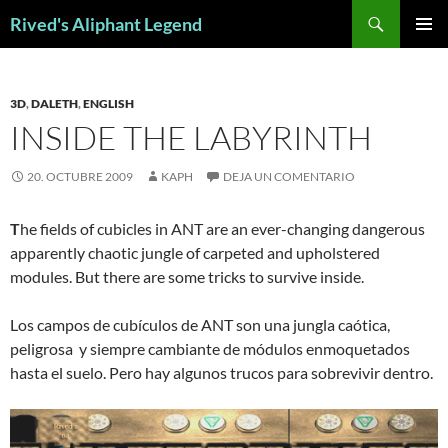
Saltar
Buscar
Rived's Aliphant Legend
al
MENÚ
contenido
PRINCI
3D
,
DALETH
,
ENGLISH
INSIDE THE LABYRINTH
20. OCTUBRE 2009
KAPH
DEJA UN COMENTARIO
T
he fields of cubicles in ANT are an ever-changing dangerous
apparently chaotic jungle of carpeted and upholstered
modules. But there are some tricks to survive inside.
Los campos de cubículos de ANT son una jungla caótica,
peligrosa y siempre cambiante de módulos enmoquetados
hasta el suelo. Pero hay algunos trucos para sobrevivir dentro.