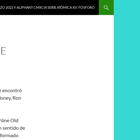
O 2022 Y ALIPHANT CMXCIX SERIE ATÓMICA XV: FÓSFORO
RE
se encontró
Disney, Ron
 Nine Old
n sentido de
o formado