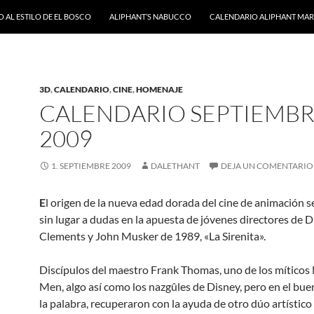
 AL ESTILO DE EL BOSCO
ALIPHANT’S NABUCCO
CALENDARIO ALIPHANT MARZ
3D
,
CALENDARIO
,
CINE
,
HOMENAJE
CALENDARIO SEPTIEMB
2009
1. SEPTIEMBRE 2009
DALETHANT
DEJA UN COMENTARIO
E
l origen de la nueva edad dorada del cine de animación 
sin lugar a dudas en la apuesta de jóvenes directores de 
Clements y John Musker de 1989, «La Sirenita».
Discípulos del maestro Frank Thomas, uno de los míticos
Men, algo así como los nazgûles de Disney, pero en el bue
la palabra, recuperaron con la ayuda de otro dúo artístic