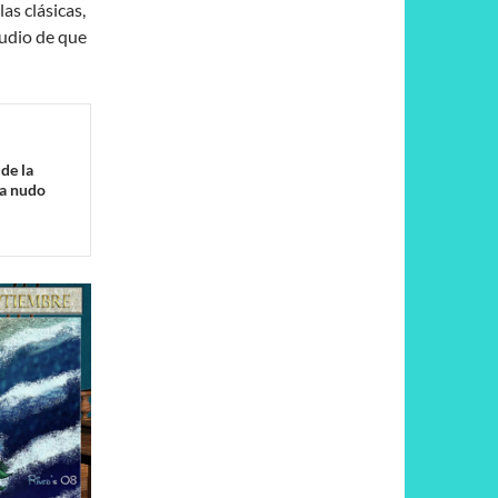
as clásicas,
tudio de que
de la
da nudo