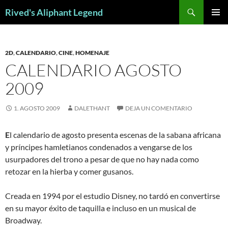
Saltar
Buscar
Rived's Aliphant Legend
al
MENÚ
contenido
PRINCI
2D
,
CALENDARIO
,
CINE
,
HOMENAJE
CALENDARIO AGOSTO
2009
1. AGOSTO 2009
DALETHANT
DEJA UN COMENTARIO
E
l calendario de agosto presenta escenas de la sabana africana
y príncipes hamletianos condenados a vengarse de los
usurpadores del trono a pesar de que no hay nada como
retozar en la hierba y comer gusanos.
Creada en 1994 por el estudio Disney, no tardó en convertirse
en su mayor éxito de taquilla e incluso en un musical de
Broadway.