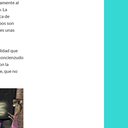
camente al
. La
ca de
bos son
nes unas
ilidad que
 concienzudo
on la
e, que no