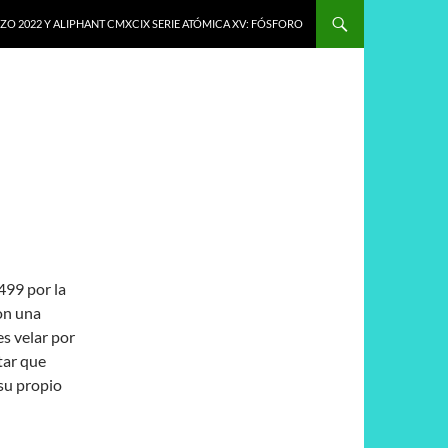
O 2022 Y ALIPHANT CMXCIX SERIE ATÓMICA XV: FÓSFORO
499 por la
on una
es velar por
tar que
 su propio