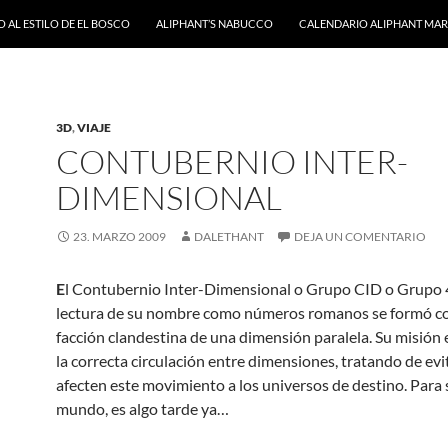
 AL ESTILO DE EL BOSCO
ALIPHANT’S NABUCCO
CALENDARIO ALIPHANT MARZ
3D
,
VIAJE
CONTUBERNIO INTER-
DIMENSIONAL
23. MARZO 2009
DALETHANT
DEJA UN COMENTARIO
E
l Contubernio Inter-Dimensional o Grupo CID o Grupo 
lectura de su nombre como números romanos se formó c
facción clandestina de una dimensión paralela. Su misión 
la correcta circulación entre dimensiones, tratando de evi
afecten este movimiento a los universos de destino. Para
mundo, es algo tarde ya…