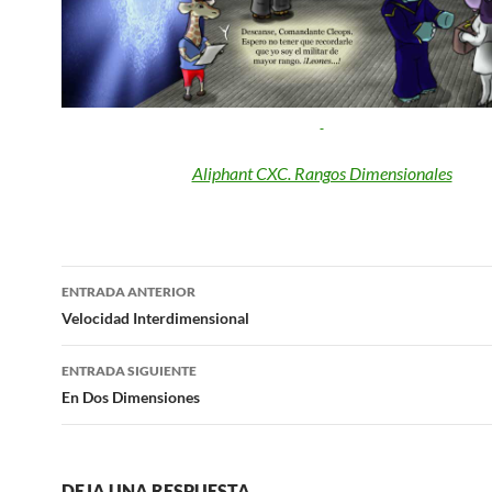
Aliphant CXC. Rangos Dimensionales
Navegación
ENTRADA ANTERIOR
de
Velocidad Interdimensional
entradas
ENTRADA SIGUIENTE
En Dos Dimensiones
DEJA UNA RESPUESTA