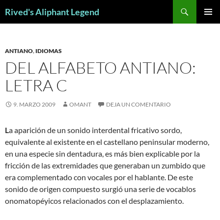
Saltar
Buscar
Rived's Aliphant Legend
al
MENÚ
contenido
PRINCI
ANTIANO
,
IDIOMAS
DEL ALFABETO ANTIANO:
LETRA C
9. MARZO 2009
OMANT
DEJA UN COMENTARIO
L
a aparición de un sonido interdental fricativo sordo,
equivalente al existente en el castellano peninsular moderno,
en una especie sin dentadura, es más bien explicable por la
fricción de las extremidades que generaban un zumbido que
era complementado con vocales por el hablante. De este
sonido de origen compuesto surgió una serie de vocablos
onomatopéyicos relacionados con el desplazamiento.