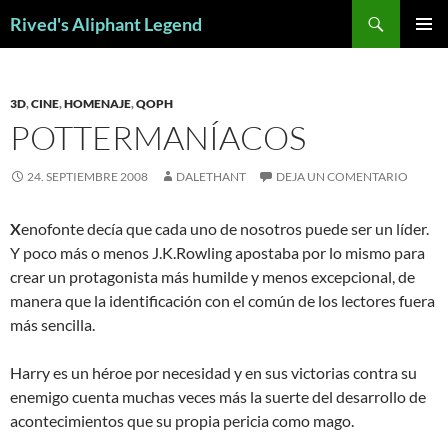
Saltar
Buscar
Rived's Aliphant Legend
al
MENÚ
contenido
PRINCI
3D
,
CINE
,
HOMENAJE
,
QOPH
POTTERMANÍACOS
24. SEPTIEMBRE 2008
DALETHANT
DEJA UN COMENTARIO
X
enofonte decía que cada uno de nosotros puede ser un líder.
Y poco más o menos J.K.Rowling apostaba por lo mismo para
crear un protagonista más humilde y menos excepcional, de
manera que la identificación con el común de los lectores fuera
más sencilla.
Harry es un héroe por necesidad y en sus victorias contra su
enemigo cuenta muchas veces más la suerte del desarrollo de
acontecimientos que su propia pericia como mago.