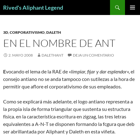
Saltar
Buscar
Rived's Aliphant Legend
al
MENÚ
contenido
PRINCI
3D
,
CORPORATIVISMO
,
DALETH
EN EL NOMBRE DE ANT
2. MAYO 2008
DALETHANT
DEJA UN COMENTARIO
E
vocando el lema de la RAE de «
limpiar, fijar y dar esplendor
«, el
consejo antiano no se anda tampoco con sutilezas a la hora de
permitir que aflore el corporativismo de sus empleados.
Como se explicará más adelante, el logo antiano representa a
la propia isla de forma triangular que sustenta su estructura
física. en la característica escritura en zigzag, las tres letras
equivalentes a A-N-T se disponen formando la fcgura que deb
ser abrillantada por Aliphant y Daleth en esta viñeta.