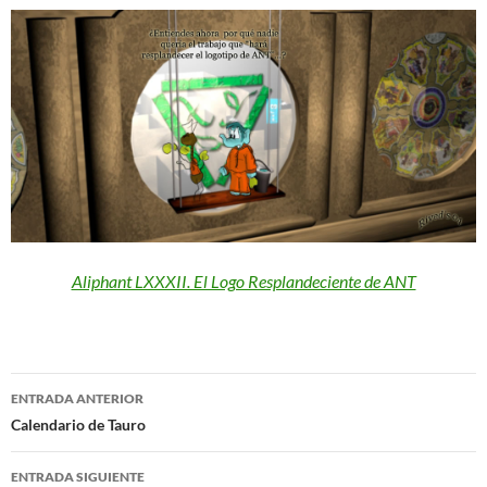
Aliphant LXXXII. El Logo Resplandeciente de ANT
Navegación
ENTRADA ANTERIOR
de
Calendario de Tauro
entradas
ENTRADA SIGUIENTE