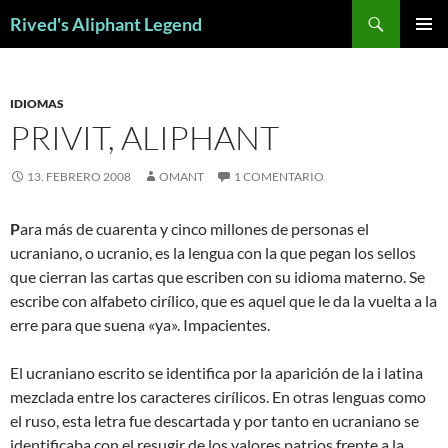
Saltar
Buscar
Rived's Aliphant Legend
al
MENÚ
contenido
PRINCI
IDIOMAS
PRIVIT, ALIPHANT
13. FEBRERO 2008
OMANT
1 COMENTARIO
P
ara más de cuarenta y cinco millones de personas el
ucraniano, o ucranio, es la lengua con la que pegan los sellos
que cierran las cartas que escriben con su idioma materno. Se
escribe con alfabeto cirílico, que es aquel que le da la vuelta a la
erre para que suena «ya». Impacientes.
El ucraniano escrito se identifica por la aparición de la i latina
mezclada entre los caracteres cirílicos. En otras lenguas como
el ruso, esta letra fue descartada y por tanto en ucraniano se
identificaba con el resugir de los valores patrios frente a la