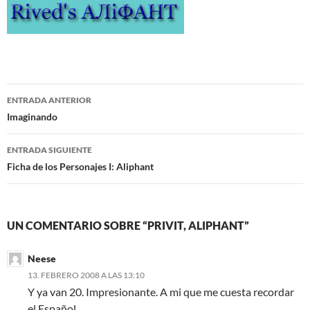
Navegación
ENTRADA ANTERIOR
de
Imaginando
entradas
ENTRADA SIGUIENTE
Ficha de los Personajes I: Aliphant
UN COMENTARIO SOBRE “PRIVIT, ALIPHANT”
Neese
13. FEBRERO 2008 A LAS 13:10
Y ya van 20. Impresionante. A mi que me cuesta recordar
el Español…