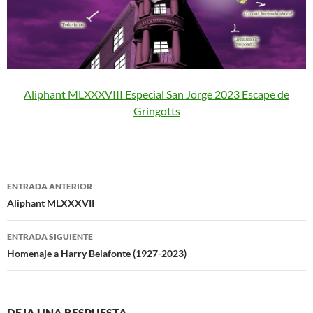
Aliphant MLXXXVIII Especial San Jorge 2023 Escape de
Gringotts
Navegación
ENTRADA ANTERIOR
de
Aliphant MLXXXVII
entradas
ENTRADA SIGUIENTE
Homenaje a Harry Belafonte (1927-2023)
DEJA UNA RESPUESTA