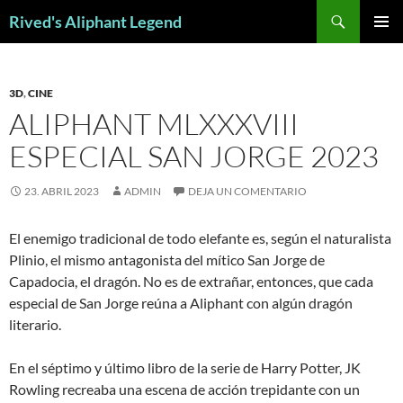
Saltar
Buscar
Rived's Aliphant Legend
al
MENÚ
contenido
PRINCI
3D
,
CINE
ALIPHANT MLXXXVIII
ESPECIAL SAN JORGE 2023
23. ABRIL 2023
ADMIN
DEJA UN COMENTARIO
El enemigo tradicional de todo elefante es, según el naturalista
Plinio, el mismo antagonista del mítico San Jorge de
Capadocia, el dragón. No es de extrañar, entonces, que cada
especial de San Jorge reúna a Aliphant con algún dragón
literario.
En el séptimo y último libro de la serie de Harry Potter, JK
Rowling recreaba una escena de acción trepidante con un