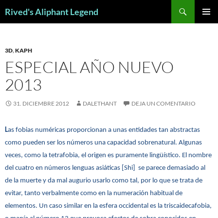
Saltar
Buscar
Rived's Aliphant Legend
al
MENÚ
contenido
PRINCI
3D
,
KAPH
ESPECIAL AÑO NUEVO
2013
31. DICIEMBRE 2012
DALETHANT
DEJA UN COMENTARIO
L
as fobias numéricas proporcionan a unas entidades tan abstractas
como pueden ser los números una capacidad sobrenatural. Algunas
veces, como la tetrafobia, el origen es puramente lingüístico. El nombre
del cuatro en números lenguas asiáticas [Shi] se parece demasiado al
de la muerte y da mal augurio usarlo como tal, por lo que se trata de
evitar, tanto verbalmente como en la numeración habitual de
elementos. Un caso similar en la esfera occidental es la triscaidecafobia,