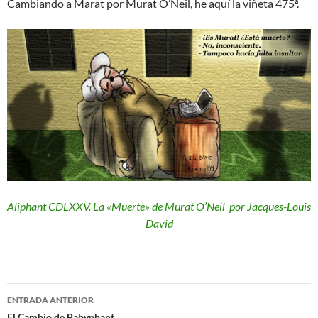
Cambiando a Marat por Murat O’Neil, he aquí la viñeta 475ª.
Aliphant CDLXXV. La «Muerte» de Murat O’Neil por Jacques-Louis
David
Navegación
ENTRADA ANTERIOR
El Cambio de Babyphant