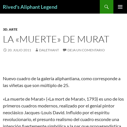
Saltar
Buscar
Rived's Aliphant Legend
al
MENÚ
contenido
PRINCI
3D
,
ARTE
LA «MUERTE» DE MURAT
20. JULIO 2011
DALETHANT
DEJA UN COMENTARIO
Nuevo cuadro de la galería aliphantiana, como corresponde a
las viñetas que son múltiplo de 25.
«La muerte de Marat» («La mort de Marat», 1793) es uno de los
primeros cuadros modernos, realizado por el genial pintor
neoclásico Jacques-Louis David. Influido por el espíritu
revolucionario, el presunto realismo del cuadro esconde una
intención fuertemente simbólica a la par que propagandística