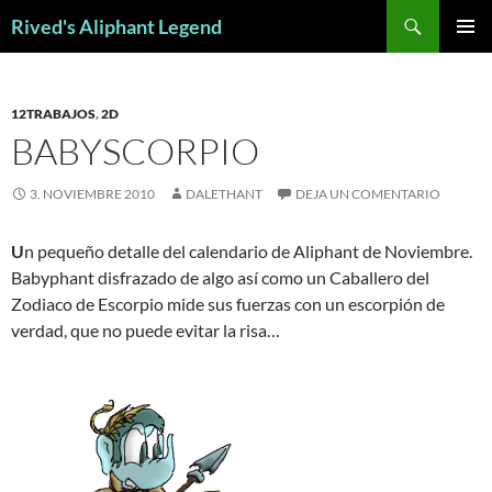
Saltar
Buscar
Rived's Aliphant Legend
al
MENÚ
contenido
PRINCI
12TRABAJOS
,
2D
BABYSCORPIO
3. NOVIEMBRE 2010
DALETHANT
DEJA UN COMENTARIO
U
n pequeño detalle del calendario de Aliphant de Noviembre.
Babyphant disfrazado de algo así como un Caballero del
Zodiaco de Escorpio mide sus fuerzas con un escorpión de
verdad, que no puede evitar la risa…