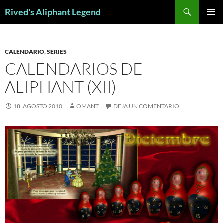
Saltar
Buscar
Rived's Aliphant Legend
al
MENÚ
contenido
PRINCI
CALENDARIO
,
SERIES
CALENDARIOS DE
ALIPHANT (XII)
18. AGOSTO 2010
OMANT
DEJA UN COMENTARIO