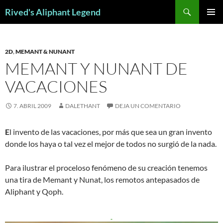
Saltar
Buscar
Rived's Aliphant Legend
al
MENÚ
contenido
PRINCI
2D
,
MEMANT & NUNANT
MEMANT Y NUNANT DE
VACACIONES
7. ABRIL 2009
DALETHANT
DEJA UN COMENTARIO
E
l invento de las vacaciones, por más que sea un gran invento
donde los haya o tal vez el mejor de todos no surgió de la nada.
Para ilustrar el proceloso fenómeno de su creación tenemos
una tira de Memant y Nunat, los remotos antepasados de
Aliphant y Qoph.