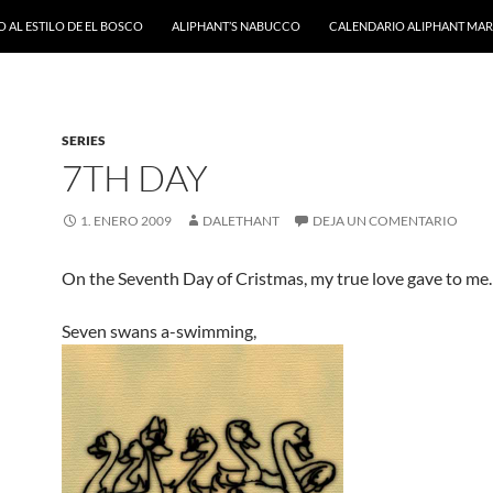
 AL ESTILO DE EL BOSCO
ALIPHANT’S NABUCCO
CALENDARIO ALIPHANT MARZ
SERIES
7TH DAY
1. ENERO 2009
DALETHANT
DEJA UN COMENTARIO
On the Seventh Day of Cristmas, my true love gave to m
Seven swans a-swimming,