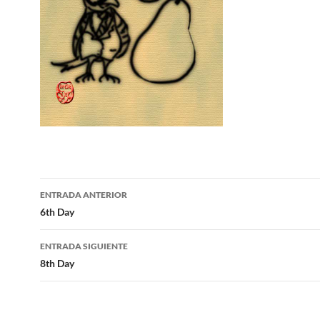
Navegación
ENTRADA ANTERIOR
de
6th Day
entradas
ENTRADA SIGUIENTE
8th Day