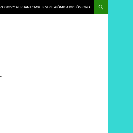
O 2022 Y ALIPHANT CMXCIX SERIE ATÓMICA XV: FÓSFORO
e…