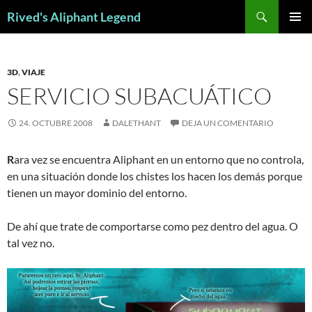
Saltar
Buscar
Rived's Aliphant Legend
al
MENÚ
contenido
PRINCI
3D
,
VIAJE
SERVICIO SUBACUÁTICO
24. OCTUBRE 2008
DALETHANT
DEJA UN COMENTARIO
R
ara vez se encuentra Aliphant en un entorno que no controla,
en una situación donde los chistes los hacen los demás porque
tienen un mayor dominio del entorno.
De ahí que trate de comportarse como pez dentro del agua. O
tal vez no.