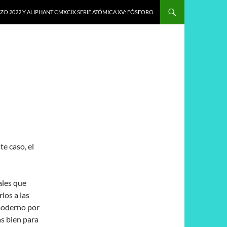
O 2022 Y ALIPHANT CMXCIX SERIE ATÓMICA XV: FÓSFORO
e caso, el
ales que
los a las
 moderno por
ás bien para