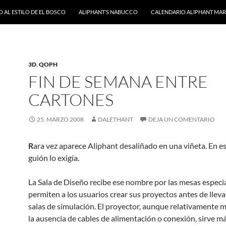
 AL ESTILO DE EL BOSCO
ALIPHANT’S NABUCCO
CALENDARIO ALIPHANT MARZ
3D
,
QOPH
FIN DE SEMANA ENTRE
CARTONES
25. MARZO 2008
DALETHANT
DEJA UN COMENTARIO
R
ara vez aparece Aliphant desaliñado en una viñeta. En est
guión lo exigía.
La Sala de Diseño recibe ese nombre por las mesas especi
permiten a los usuarios crear sus proyectos antes de llevar
salas de simulación. El proyector, aunque relativamente
la ausencia de cables de alimentación o conexión, sirve m