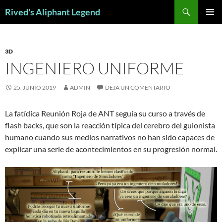
Saltar
Buscar
Rived's Aliphant Legend
al
MENÚ
contenido
PRINCI
3D
INGENIERO UNIFORME
25. JUNIO 2019
ADMIN
DEJA UN COMENTARIO
La fatídica Reunión Roja de ANT seguía su curso a través de
flash backs, que son la reacción típica del cerebro del guionista
humano cuando sus medios narrativos no han sido capaces de
explicar una serie de acontecimientos en su progresión normal.