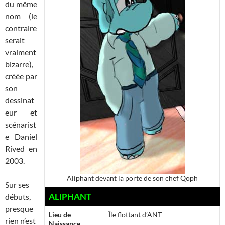
du même
nom (le
contraire
serait
vraiment
bizarre),
créée par
son
dessinat
eur et
scénarist
e Daniel
Rived en
2003.
Aliphant devant la porte de son chef Qoph
Sur ses
ALIPHANT
débuts,
presque
Lieu de
Île flottant d’ANT
rien n’est
Naissance