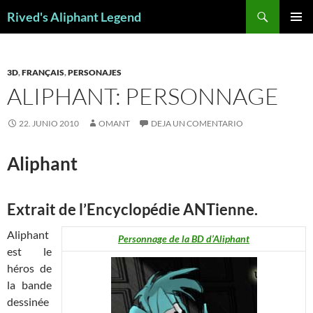
Saltar
Buscar
Rived's Aliphant Legend
al
MENÚ
contenido
PRINCI
3D
,
FRANÇAIS
,
PERSONAJES
ALIPHANT: PERSONNAGE
22. JUNIO 2010
OMANT
DEJA UN COMENTARIO
Aliphant
E
xtrait de l’Encyclopédie ANTienne.
Aliphant
Personnage de la BD d’Aliphant
est le
héros de
la bande
dessinée