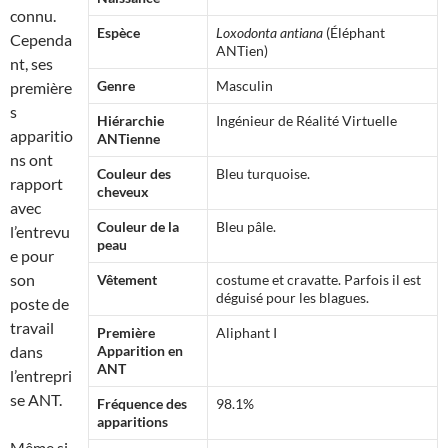
connu.
Espèce
Loxodonta antiana
(Éléphant
Cependa
ANTien)
nt, ses
Genre
Masculin
première
s
Hiérarchie
Ingénieur de Réalité Virtuelle
apparitio
ANTienne
ns ont
Couleur des
Bleu turquoise.
rapport
cheveux
avec
Couleur de la
Bleu pâle.
l’entrevu
peau
e pour
son
Vêtement
costume et cravatte. Parfois il est
déguisé pour les blagues.
poste de
travail
Première
Aliphant I
dans
Apparition en
ANT
l’entrepri
se ANT.
Fréquence des
98.1%
apparitions
Même si