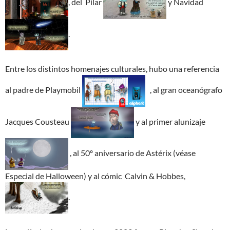
, del Pilar
y Navidad
.
Entre los distintos homenajes culturales, hubo una referencia
al padre de Playmobil
, al gran oceanógrafo
Jacques Cousteau
y al primer alunizaje
, al 50º aniversario de Astérix (véase
Especial de Halloween) y al cómic Calvin & Hobbes,
.