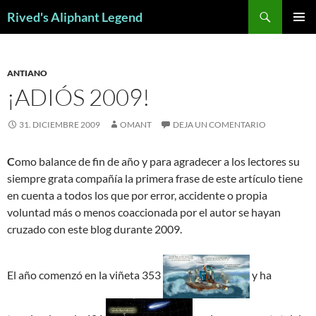
Saltar
Buscar
Rived's Aliphant Legend
al
MENÚ
contenido
PRINCI
ANTIANO
¡ADIÓS 2009!
31. DICIEMBRE 2009
OMANT
DEJA UN COMENTARIO
C
omo balance de fin de año y para agradecer a los lectores su
siempre grata compañía la primera frase de este artículo tiene
en cuenta a todos los que por error, accidente o propia
voluntad más o menos coaccionada por el autor se hayan
cruzado con este blog durante 2009.
El año comenzó en la viñeta 353
y ha