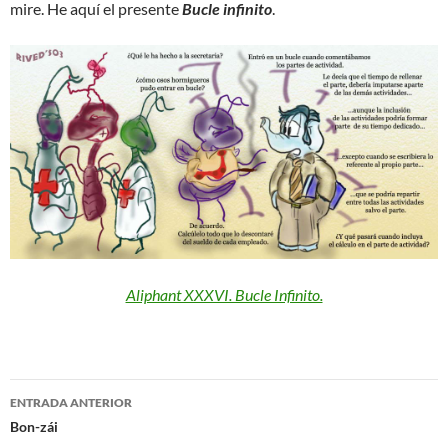
mire. He aquí el presente
Bucle infinito
.
Aliphant XXXVI. Bucle Infinito.
Navegación
ENTRADA ANTERIOR
de
Bon-zái