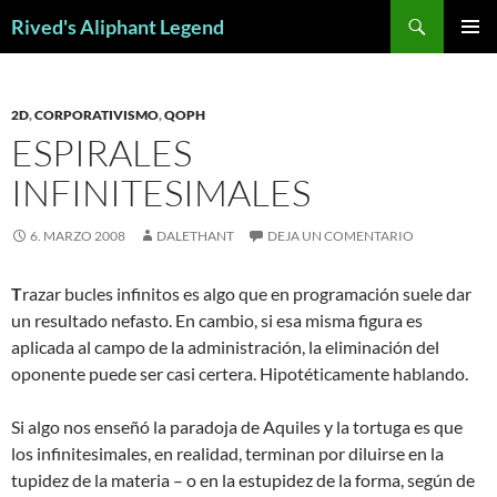
Saltar
Buscar
Rived's Aliphant Legend
al
MENÚ
contenido
PRINCI
2D
,
CORPORATIVISMO
,
QOPH
ESPIRALES
INFINITESIMALES
6. MARZO 2008
DALETHANT
DEJA UN COMENTARIO
T
razar bucles infinitos es algo que en programación suele dar
un resultado nefasto. En cambio, si esa misma figura es
aplicada al campo de la administración, la eliminación del
oponente puede ser casi certera. Hipotéticamente hablando.
Si algo nos enseñó la paradoja de Aquiles y la tortuga es que
los infinitesimales, en realidad, terminan por diluirse en la
tupidez de la materia – o en la estupidez de la forma, según de